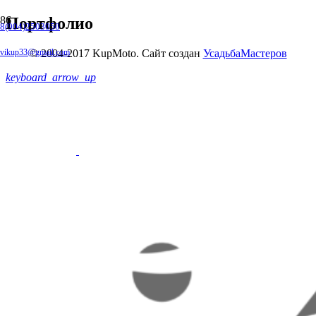
Портфолио
8(904)2503050
© 2004-2017 KupMoto. Сайт создан
УсадьбаМастеров
vikup33@gmail.com
keyboard_arrow_up